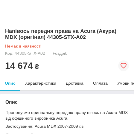
Напівось передня права на Acura (Акура)
MDX (оригінал) 44305-STX-A02
Немає в наявності
Код: 44305-STX-A02
Роздріб
14 674
₴
Опис
Характеристики
Доставка
Оплата
Умови п
Опис
Пропонуємо оригінальну передню праву півось на Acura MDX
від офіційного виробника Acura.
Застосування: Acura MDX 2007-2009 г.в.