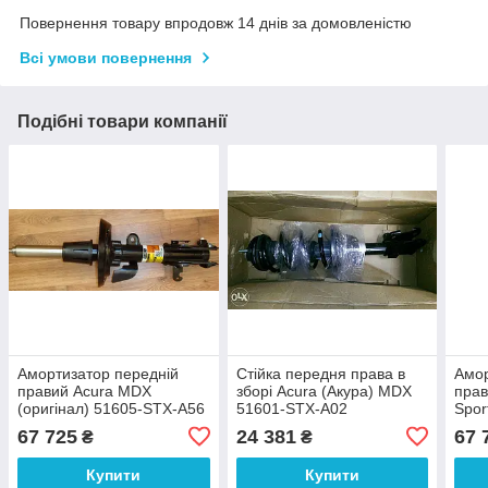
Повернення товару впродовж 14 днів за домовленістю
Всі умови повернення
Подібні товари компанії
Амортизатор передній
Стійка передня права в
Амор
правий Acura MDX
зборі Acura (Акура) MDX
прав
(оригінал) 51605-STX-A56
51601-STX-A02
Spor
516
67 725
24 381
67 
₴
₴
Купити
Купити