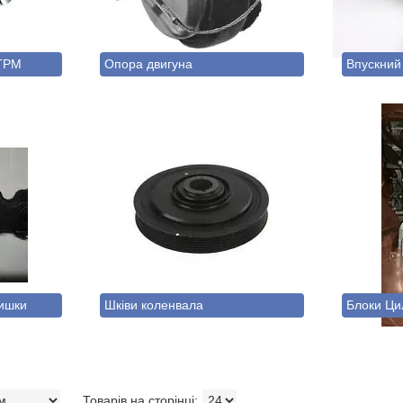
 ГРМ
Опора двигуна
Впускний
ришки
Шківи коленвала
Блоки Ци