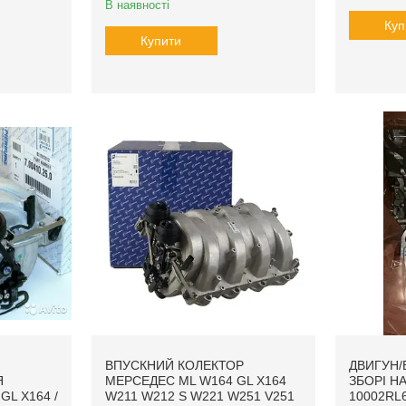
В наявності
Куп
Купити
ВПУСКНИЙ КОЛЕКТОР
ДВИГУН/
Я
МЕРСЕДЕС ML W164 GL X164
ЗБОРІ Н
GL X164 /
W211 W212 S W221 W251 V251
10002RL