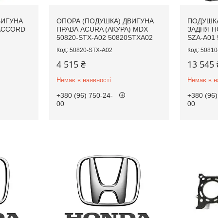
ВИГУНА
ОПОРА (ПОДУШКА) ДВИГУНА
ПОДУШКА
ACCORD
ПРАВА ACURA (АКУРА) MDX
ЗАДНЯ H
50820-STX-A02 50820STXA02
SZA-A01 
50820-STX-A02
50810
4 515 ₴
13 545 
Немає в наявності
Немає в н
+380 (96) 750-24-
+380 (96)
00
00