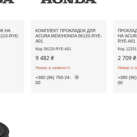
К НА
КОМПЛЕКТ ПРОКЛАДОК ДЛЯ
ПРОКЛАД
110-RYE-
ACURA MDX/HONDA 06120-RYE-
НА ACUR
A01
RYE-A01
06120-RYE-A01
12251
9 482 ₴
2 709 ₴
Немає в наявності
Немає в н
+380 (96) 750-24-
+380 (96)
00
00