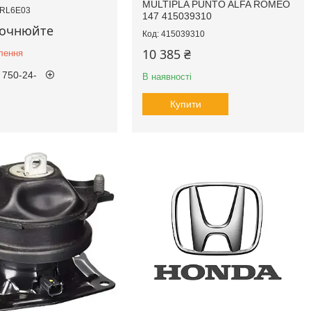
MULTIPLA PUNTO ALFA ROMEO
RL6E03
147 415039310
точнюйте
415039310
10 385 ₴
лення
 750-24-
В наявності
Купити