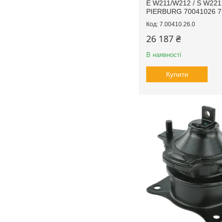
E W211/W212 / S W221
PIERBURG 70041026 7
7.00410.26.0
26 187 ₴
В наявності
Купити