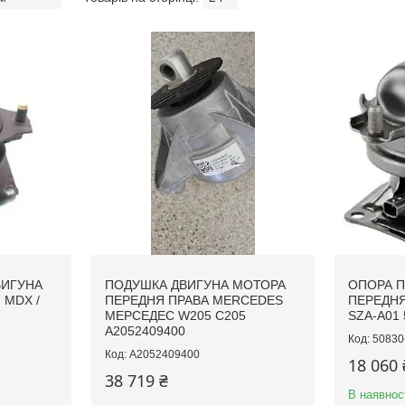
ВИГУНА
ПОДУШКА ДВИГУНА МОТОРА
ОПОРА П
 MDX /
ПЕРЕДНЯ ПРАВА MERCEDES
ПЕРЕДНЯ
МЕРСЕДЕС W205 C205
SZA-A01 
A2052409400
50830
A2052409400
18 060 
38 719 ₴
В наявнос