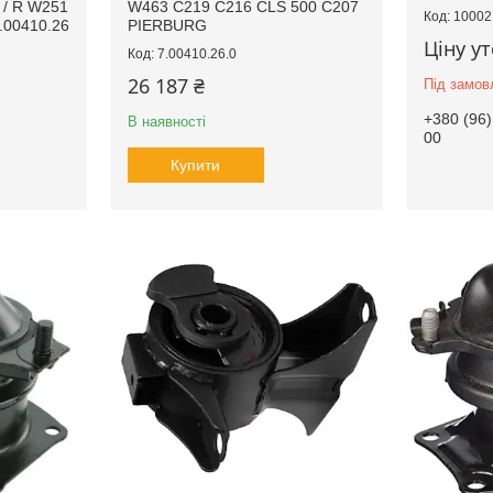
 / R W251
W463 C219 C216 CLS 500 C207
10002
.00410.26
PIERBURG
Ціну у
7.00410.26.0
26 187 ₴
Під замов
+380 (96)
В наявності
00
Купити