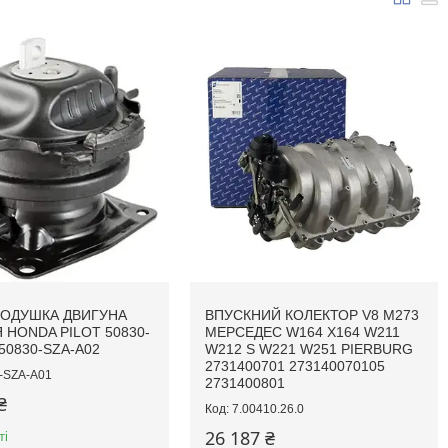
ОДУШКА ДВИГУНА
ВПУСКНИЙ КОЛЕКТОР V8 M273
 HONDA PILOT 50830-
МЕРСЕДЕС W164 X164 W211
50830-SZA-A02
W212 S W221 W251 PIERBURG
2731400701 273140070105
-SZA-A01
2731400801
₴
7.00410.26.0
26 187 ₴
ті