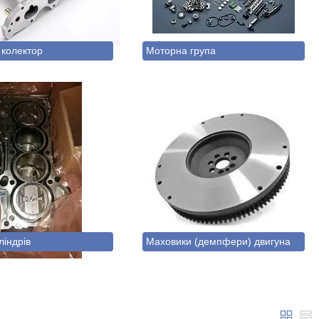
 колектор
Моторна група
ліндрів
Маховики (демпфери) двигуна