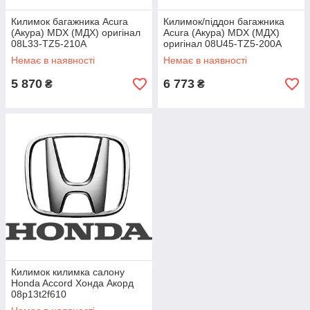
Килимок багажника Acura
Килимок/піддон багажника
(Акура) MDX (МДХ) оригінал
Acura (Акура) MDX (МДХ)
08L33-TZ5-210A
оригінал 08U45-TZ5-200A
Немає в наявності
Немає в наявності
5 870
6 773
₴
₴
Килимок килимка салону
Honda Accord Хонда Акорд
08p13t2f610