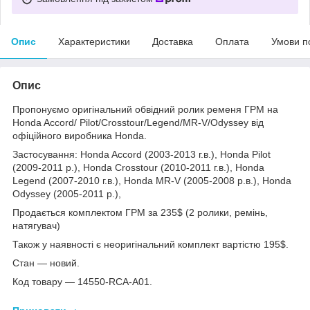
Опис
Характеристики
Доставка
Оплата
Умови п
Опис
Пропонуємо оригінальний обвідний ролик ременя ГРМ на
Honda Accord/ Pilot/Crosstour/Legend/MR-V/Odyssey від
офіційного виробника Honda.
Застосування: Honda Accord (2003-2013 г.в.), Honda Pilot
(2009-2011 р.), Honda Crosstour (2010-2011 г.в.), Honda
Legend (2007-2010 г.в.), Honda MR-V (2005-2008 р.в.), Honda
Odyssey (2005-2011 р.),
Продається комплектом ГРМ за 235$ (2 ролики, ремінь,
натягувач)
Також у наявності є неоригінальний комплект вартістю 195$.
Стан — новий.
Код товару — 14550-RCA-A01.