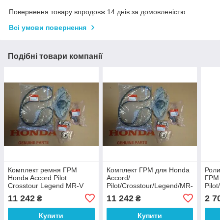
Повернення товару впродовж 14 днів за домовленістю
Всі умови повернення
Подібні товари компанії
Комплект ремня ГРМ
Комплект ГРМ для Honda
Роли
Honda Accord Pilot
Accord/
ГРМ 
Crosstour Legend MR-V
Pilot/Crosstour/Legend/MR-
Pilo
Odyssey CR-V Хонда
V/Odyssey/CR-V
V/Od
11 242
11 242
2 7
₴
₴
Купити
Купити