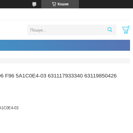
Кошик
F96 5A1C0E4-03 631117933340 63119850426
A1C0E4-03