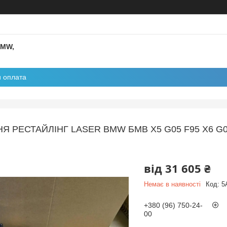
BMW,
и оплата
 РЕСТАЙЛІНГ LASER BMW БМВ X5 G05 F95 X6 G06 
від
31 605 ₴
Немає в наявності
Код:
5
+380 (96) 750-24-
00