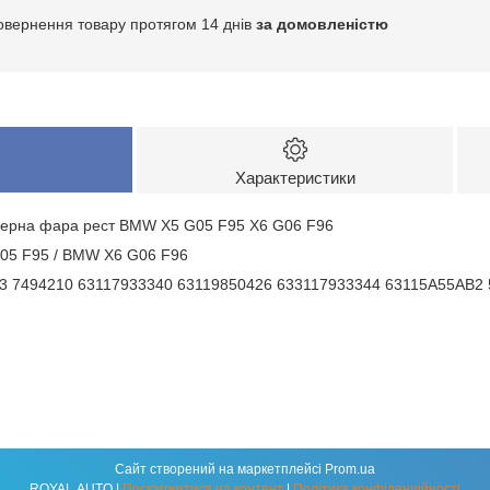
овернення товару протягом 14 днів
за домовленістю
Характеристики
зерна фара рест BMW X5 G05 F95 X6 G06 F96
05 F95 / BMW X6 G06 F96
03 7494210 63117933340 63119850426 633117933344 63115A55AB2
Сайт створений на маркетплейсі
Prom.ua
ROYAL AUTO |
Поскаржитися на контент
|
Політика конфіденційності