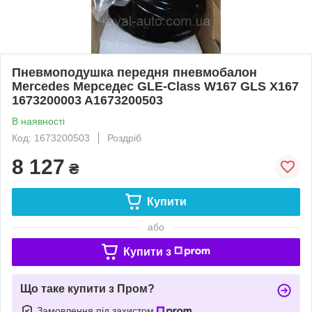
Пневмоподушка передня пневмобалон
Mercedes Мерседес GLE-Class W167 GLS X167
1673200003 A1673200503
В наявності
Код: 1673200503
Роздріб
8 127
₴
Купити
або
Купити з
Що таке купити з Пром?
Замовлення під захистом