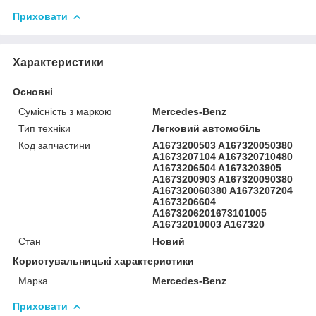
Приховати
Характеристики
Основні
Сумісність з маркою
Mercedes-Benz
Тип техніки
Легковий автомобіль
Код запчастини
A1673200503 A167320050380
A1673207104 A167320710480
A1673206504 A1673203905
A1673200903 A167320090380
A167320060380 A1673207204
A1673206604
A1673206201673101005
A16732010003 A167320
Стан
Новий
Користувальницькі характеристики
Марка
Mercedes-Benz
Приховати