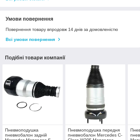
Умови повернення
Повернення товару впродовж 14 днів за домовленістю
Всі умови повернення
Подібні товари компанії
Пневмоподушка
Пневмоподушка передня
Пне
пневмобалон задній
пневмобалон Mercedes C-
пне
Mercedes Мерседес S-
Class W205 Мерседес
Мерс