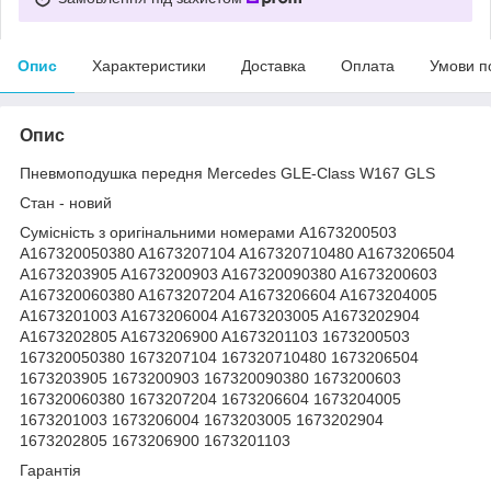
Опис
Характеристики
Доставка
Оплата
Умови п
Опис
Пневмоподушка передня Mercedes GLE-Class W167 GLS
Стан - новий
Сумісність з оригінальними номерами A1673200503
A167320050380 A1673207104 A167320710480 A1673206504
A1673203905 A1673200903 A167320090380 A1673200603
A167320060380 A1673207204 A1673206604 A1673204005
A1673201003 A1673206004 A1673203005 A1673202904
A1673202805 A1673206900 A1673201103 1673200503
167320050380 1673207104 167320710480 1673206504
1673203905 1673200903 167320090380 1673200603
167320060380 1673207204 1673206604 1673204005
1673201003 1673206004 1673203005 1673202904
1673202805 1673206900 1673201103
Гарантія