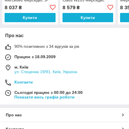
class W222 V222 X222
A2053204768
W22
8 037
8 579
8 3
₴
₴
C217 A217 2223200313
A2053204968
A21
2223200413
A22
Купити
Купити
Про нас
90% позитивних з 34 відгуків за рік
Працює з 18.09.2009
м. Київ
ул. Стеценка 19/91, Київ, Україна
Контакти
Сьогодні працює з 00:00 до 24:00
Показати весь графік роботи
Про нас
Контакти