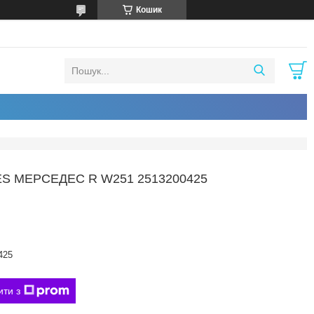
Кошик
МЕРСЕДЕС R W251 2513200425
425
ити з