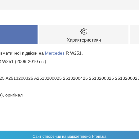
Характеристики
матичної підвіски на
Mercedes
R W251.
 W251 (2006-2010 г.в.)
425 A2513200325 A2513200025 2513200425 2513200325 251320002
а), оригінал
Сайт створений на маркетплейсі
Prom.ua