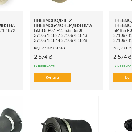
ПНЕВМОПОДУШКА
ПНЕВМО
ДНЯ НА
ПНЕВМОБАЛОН ЗАДНЯ BMW
ПНЕВМО
1 / E72
БМВ 5 F07 F11 535I 550I
БМВ 5 F0
37106781827 37106781843
37106781
37106781844 37106781828
37106781
37106781843
37106
2 574 ₴
2 574 ₴
В наявності
В наявнос
Купити
Куп