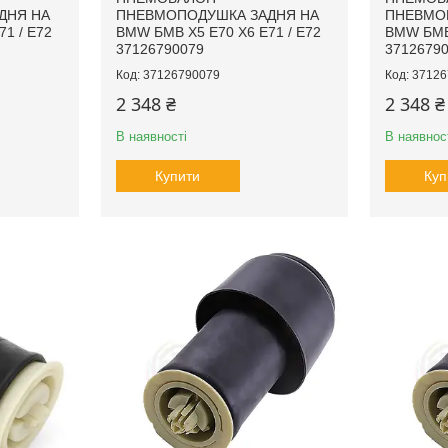
ДНЯ НА
ПНЕВМОПОДУШКА ЗАДНЯ НА
ПНЕВМО
1 / E72
BMW БМВ X5 E70 X6 E71 / E72
BMW БМВ 
37126790079
3712679
37126790079
37126
2 348 ₴
2 348 ₴
В наявності
В наявнос
Купити
Куп