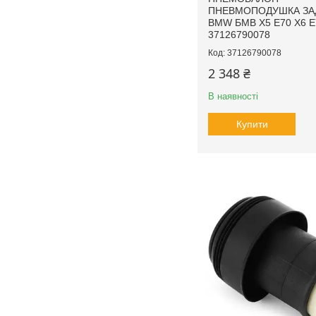
ПНЕВМОПОДУШКА ЗА
BMW БМВ X5 E70 X6 E7
37126790078
37126790078
2 348 ₴
В наявності
Купити