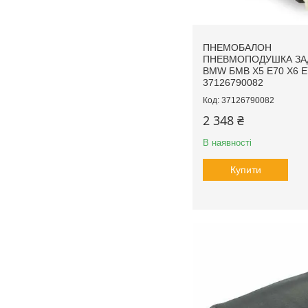
ПНЕМОБАЛОН
ПНЕВМОПОДУШКА ЗА
BMW БМВ X5 E70 X6 E7
37126790082
37126790082
2 348 ₴
В наявності
Купити