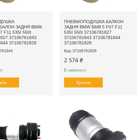
ДУШКА
ПНЕВМОПОДУШКА БАЛКОН
БАЛОН ЗАДНЯ BMW
ЗАДНЯ BMW БМВ 5 F07 F11
7 F11 535I 550I
535I 550I 37106781827
827 37106781843
37106781843 37106781844
844 37106781828
37106781828
781844
37106781828
2 574 ₴
ті
В наявності
ити
Купити