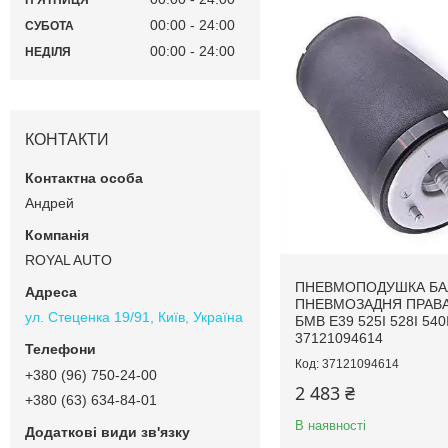
ПʼЯТНИЦЯ
00:00
24:00
СУБОТА
00:00
24:00
НЕДІЛЯ
КОНТАКТИ
Андрей
ROYAL AUTO
ПНЕВМОПОДУШКА Б
ПНЕВМОЗАДНЯ ПРАВ
ул. Стеценка 19/91, Київ, Україна
БМВ E39 525I 528I 540
37121094614
37121094614
+380 (96) 750-24-00
2 483 ₴
+380 (63) 634-84-01
В наявності