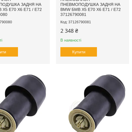
ПОДУШКА ЗАДНЯ НА
ПНЕВМОПОДУШКА ЗАДНЯ НА
X5 E70 X6 E71 / E72
BMW БМВ X5 E70 X6 E71 / E72
0080
37126790081
790080
37126790081
2 348 ₴
ті
В наявності
ити
Купити