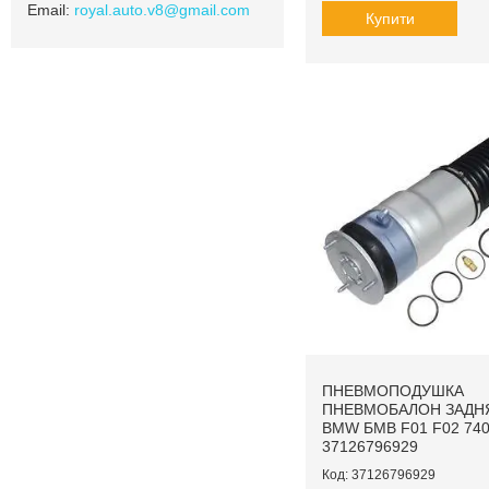
royal.auto.v8@gmail.com
Купити
ПНЕВМОПОДУШКА
ПНЕВМОБАЛОН ЗАДНЯ
BMW БМВ F01 F02 740
37126796929
37126796929