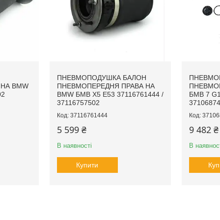
ПНЕВМОПОДУШКА БАЛОН
ПНЕВМО
 НА BMW
ПНЕВМОПЕРЕДНЯ ПРАВА НА
ПНЕВМО
02
BMW БМВ X5 E53 37116761444 /
БМВ 7 G1
37116757502
37106874
37116761444
37106
5 599 ₴
9 482 ₴
В наявності
В наявнос
Купити
Куп