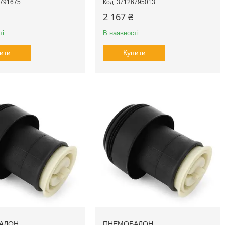
791675
37126795013
2 167 ₴
ті
В наявності
ити
Купити
АЛОН
ПНЕМОБАЛОН