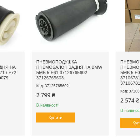
ПНЕВМОПОДУШКА
ПНЕВМО
ДНЯ НА
ПНЕМОБАЛОН ЗАДНЯ НА BMW
ПНЕВМО
1 / E72
БМВ 5 E61 37126765602
БМВ 5 F0
0079
37126765603
37106781
37106781
37126765602
37106
2 799 ₴
2 574 ₴
В наявності
В наявнос
Купити
Куп