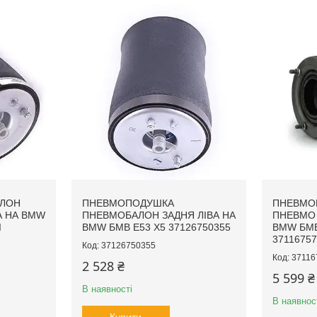
АЛОН
ПНЕВМОПОДУШКА
ПНЕВМО
А НА BMW
ПНЕВМОБАЛОН ЗАДНЯ ЛІВА НА
ПНЕВМО 
I
BMW БМВ E53 X5 37126750355
BMW БМВ
37116757
37126750355
37116
2 528 ₴
5 599 ₴
В наявності
В наявнос
Купити