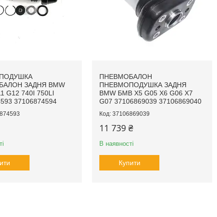
ПОДУШКА
ПНЕВМОБАЛОН
БАЛОН ЗАДНЯ BMW
ПНЕВМОПОДУШКА ЗАДНЯ
1 G12 740I 750LI
BMW БМВ X5 G05 X6 G06 X7
593 37106874594
G07 37106869039 37106869040
874593
37106869039
11 739 ₴
ті
В наявності
ити
Купити