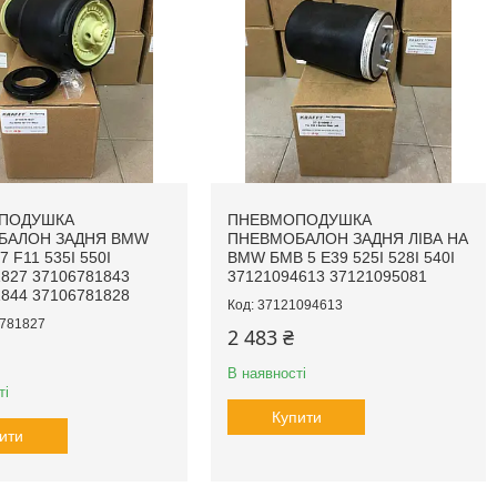
ПОДУШКА
ПНЕВМОПОДУШКА
БАЛОН ЗАДНЯ BMW
ПНЕВМОБАЛОН ЗАДНЯ ЛІВА НА
7 F11 535I 550I
BMW БМВ 5 E39 525I 528I 540I
827 37106781843
37121094613 37121095081
844 37106781828
37121094613
781827
2 483 ₴
В наявності
ті
Купити
ити